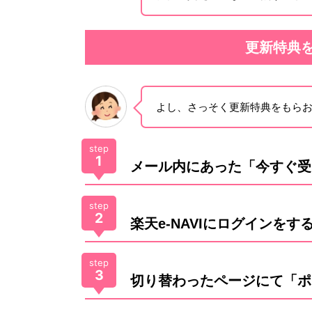
更新特典
よし、さっそく更新特典をもら
step
1
メール内にあった「今すぐ受
step
2
楽天e-NAVIにログインをす
step
3
切り替わったページにて「ポ