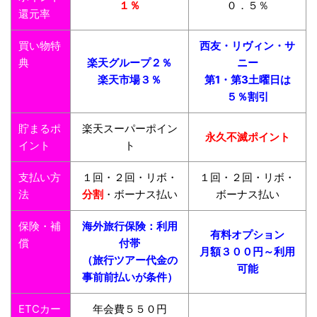
１％
０．５％
還元率
買い物特
西友・リヴィン・サ
典
楽天グループ２％
ニー
楽天市場３％
第1・第3土曜日は
５％割引
貯まるポ
楽天スーパーポイン
永久不滅ポイント
イント
ト
支払い方
１回・２回・リボ・
１回・２回・リボ・
法
分割
・ボーナス払い
ボーナス払い
保険・補
海外旅行保険：利用
有料オプション
償
付帯
月額３００円～利用
（旅行ツアー代金の
可能
事前前払いが条件）
ETCカー
年会費５５０円