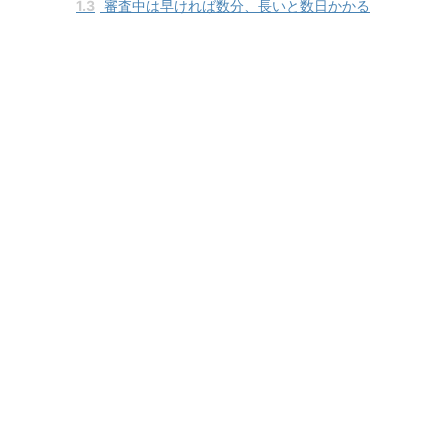
1.3
審査中は早ければ数分、長いと数日かかる