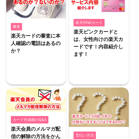
楽天PINKカード
審査
楽天ピンクカードと
楽天カードの審査に本
は、女性向けの楽天カ
人確認の電話はあるの
ードです！内容紹介し
か？
ます！
カード作成後のQ&A
楽天会員のメルマガ配
支払い方法
信の解除の方法をかん